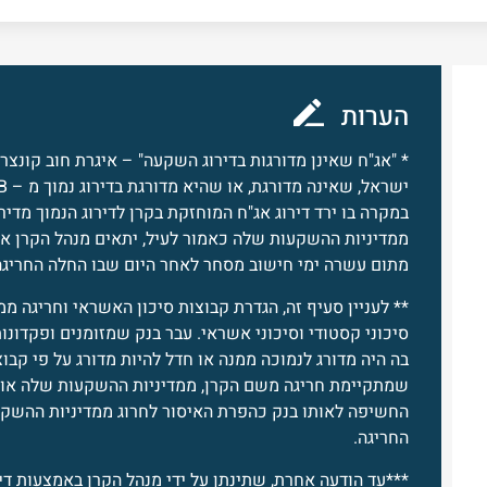
הערות
* "אג"ח שאינן מדורגות בדירוג השקעה" – איגרת חוב קונצר
במקרה בו ירד דירוג אג"ח המוחזקת בקרן לדירוג הנמוך מד
ממדיניות ההשקעות שלה כאמור לעיל, יתאים מנהל הקרן א
מתום עשרה ימי חישוב מסחר לאחר היום שבו החלה החריגה
** לעניין סעיף זה, הגדרת קבוצות סיכון האשראי וחריגה ממ
סיכוני קסטודי וסיכוני אשראי. עבר בנק שמזומנים ופקדונ
בה היה מדורג לנמוכה ממנה או חדל להיות מדורג על פי קבו
שמתקיימת חריגה משם הקרן, ממדיניות ההשקעות שלה או 
החשיפה לאותו בנק כהפרת האיסור לחרוג ממדיניות ההשק
החריגה.
***עד הודעה אחרת, שתינתן על ידי מנהל הקרן באמצעות דיו