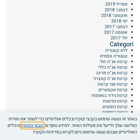
אפריל 2019
דצמבר 2018
אוקטובר 2018
יוני 2018
דצמבר 2017
אוגוסט 2017
יולי 2017
Categories
ללא קטגוריה
קטגוריה מסווית
קרנות אג"ח חול
קרנות אג"ח כללי
קרנות אג"ח מדינה
קרנות אג"ח קונצרני
קרנות אגד קרנות
קרנות אקסטרים
קרנות גידור בנאמנות
קרנות גמישות
קרנות הוסטינג
קרנות כספיות
קרנות מניות חו"ל
באתר זה נעשה שימוש בקבצי קוקיז ובכלים אנליטיים כדי לשפר את חוויית
קרנות מניות מקומי
הגלישה שלך ולייעל את פעילות האתר. למידע נוסף על
קבצי הקוקיז
והכלים
Meta
האנליטיים שבהם נעשה שימוש ניתן לקרוא במדיניות הקוקיז
צור קשר
חייג עכשיו
התחבר