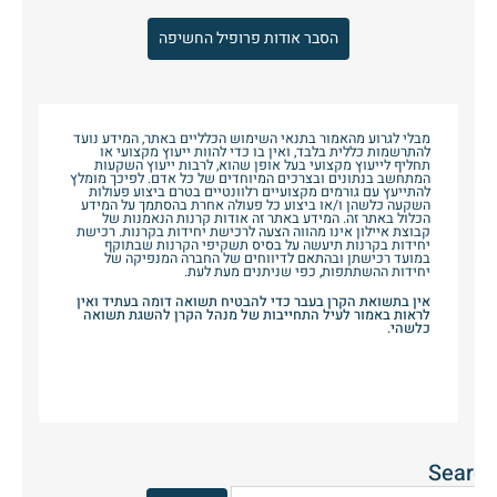
הסבר אודות פרופיל החשיפה
מבלי לגרוע מהאמור בתנאי השימוש הכלליים באתר, המידע נועד
להתרשמות כללית בלבד, ואין בו כדי להוות ייעוץ מקצועי או
תחליף לייעוץ מקצועי בעל אופן שהוא, לרבות ייעוץ השקעות
המתחשב בנתונים ובצרכים המיוחדים של כל אדם. לפיכך מומלץ
להתייעץ עם גורמים מקצועיים רלוונטיים בטרם ביצוע פעולות
השקעה כלשהן ו/או ביצוע כל פעולה אחרת בהסתמך על המידע
הכלול באתר זה. המידע באתר זה אודות קרנות הנאמנות של
קבוצת איילון אינו מהווה הצעה לרכישת יחידות בקרנות. רכישת
יחידות בקרנות תיעשה על בסיס תשקיפי הקרנות שבתוקף
במועד רכישתן ובהתאם לדיווחים של החברה המנפיקה של
יחידות ההשתתפות, כפי שניתנים מעת לעת.
אין בתשואת הקרן בעבר כדי להבטיח תשואה דומה בעתיד ואין
לראות באמור לעיל התחייבות של מנהל הקרן להשגת תשואה
כלשהי.
Search