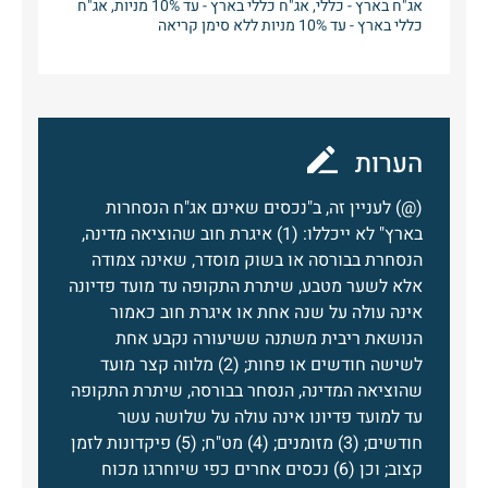
אג"ח בארץ - כללי, אג"ח כללי בארץ - עד 10% מניות, אג"ח
כללי בארץ - עד 10% מניות ללא סימן קריאה
הערות
(@) לעניין זה, ב"נכסים שאינם אג"ח הנסחרות
בארץ" לא ייכללו: (1) איגרת חוב שהוציאה מדינה,
הנסחרת בבורסה או בשוק מוסדר, שאינה צמודה
אלא לשער מטבע, שיתרת התקופה עד מועד פדיונה
אינה עולה על שנה אחת או איגרת חוב כאמור
הנושאת ריבית משתנה ששיעורה נקבע אחת
לשישה חודשים או פחות; (2) מלווה קצר מועד
שהוציאה המדינה, הנסחר בבורסה, שיתרת התקופה
עד למועד פדיונו אינה עולה על שלושה עשר
חודשים; (3) מזומנים; (4) מט"ח; (5) פיקדונות לזמן
קצוב; וכן (6) נכסים אחרים כפי שיוחרגו מכוח