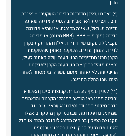
הדין.
(*) "אג"ח שאינן מדורגות בדירוג השקעה" – איגרת
חוב קונצרנית ו/או אג"ח שהנפיקה מדינה שאינה
מדינת ישראל, שאינה מדורגת, או שהיא מדורגת
בדירוג נמוך מ – BBB) -BBB מינוס) או מדירוג
מקביל לו. מקום שירד דירוג אג"ח המוחזקת בקרן
לדירוג הנמוך מדירוג השקעה באופן שהשקעות
הקרן חרגו ממדיניות ההשקעות שלה כאמור לעיל,
יתאים מנהל הקרן את השקעות הקרן למדיניות
ההשקעות לא יאוחר מתום עשרה ימי מסחר לאחר
היום שבו החלה החריגה.
(**) לענין סעיף זה, הגדרת קבוצות סיכון האשראי
וחריגה ממנו ראו הוראה למנהלי הקרנות והנאמנים
בדבר סיכוני קסטודי וסיכוני אשראי. עבר בנק
שמזומנים ופקדונות שבנכסי קרן מופקדים אצלו
מקבוצת הסיכון בה היה מדורג לנמוכה ממנה או חדל
להיות מדורג על פי קבוצות הסיכון שבנספח
להוראה, באופן שמתקיימת חריגה משם הקרן,