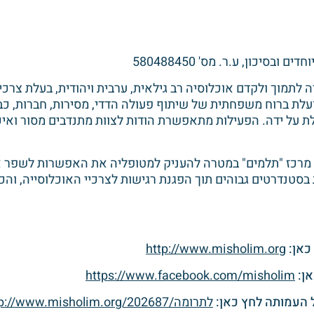
יכון, ע.ר. מס' 580488450
עולים הוקמה בשנת 2009 במטרה לתמוך ולקדם אוכלוסיה רב גילאית, ערבית ויהודית,
עלת ברוח משפחתית של שיתוף פעולה הדדי, מסירות, חברות, כבוד
לת על ידה. הפעילות מתאפשרת הודות לצוות מתנדבים מסור ואי
 מרכז "תלמים" במטרה להעניק למטופליה את האפשרות לשפר 
ת בסטנדרטים גבוהים תוך הפגנת רגישות לצרכיי האוכלוסייה, וה
כאן:
http://www.misholim.org
ן:
https://www.facebook.com/misholim
העמותה לחץ כאן:
לתרומה/http://www.misholim.org/202687