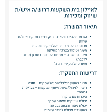
לאיילון בית השקעות דרוש/ה איש/ת
שיווק ומכירות
תיאור המשרה:
הזדמנות להיכנס לארגון חזק ויציב בתפקיד איש/ת
שיווק
עבודה כחלק מצוות ניהול תיקי השקעות
מענה וטיפול בצרכי המחלקה
מיקום המשרה – מתחם הבורסה, רמת גן (קרוב
לרכבת)
משרה מלאה, ימים א'-ה'
דרישות התפקיד:
תואר ראשון בכלכלה/מנהל עסקים –
חובה
רישיון לניהול/שיווק/ייעוץ השקעות –
בעדיפות
גבוהה*
היכרות עם שוק ההון
יכולת שיווקית ופיתוח עסקי
יכולת ניסוח והבעה בעל פה
ראש גדול ויכולת למידה עצמית